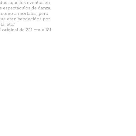
odos aquellos eventos en
os espectáculos de danza,
s como a mortales, pero
 que eran bendecidos por
a, etc."
original de 221 cm × 181