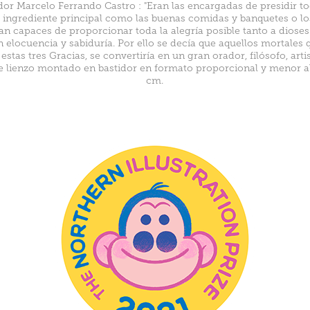
ador Marcelo Ferrando Castro : "Eran las encargadas de presidir t
el ingrediente principal como las buenas comidas y banquetes o l
an capaces de proporcionar toda la alegría posible tanto a diose
elocuencia y sabiduría. Por ello se decía que aquellos mortales
estas tres Gracias, se convertiría en un gran orador, filósofo, artist
e lienzo montado en bastidor en formato proporcional y menor al 
cm.