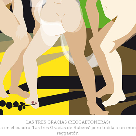
LAS TRES GRACIAS (REGGAETONERAS)
da en el cuadro "Las tres Gracias de Rubens" pero traída a un mu
reggaetón.