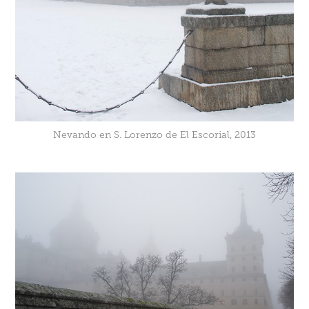
Nevando en S. Lorenzo de El Escorial, 2013