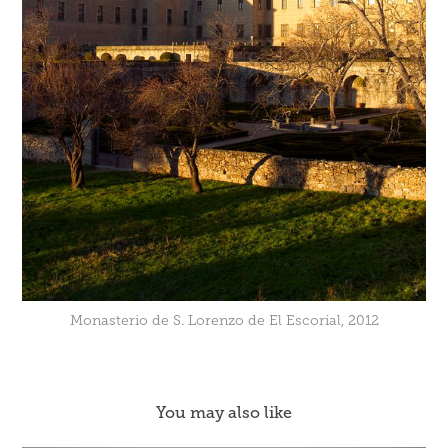
Monasterio de S. Lorenzo de El Escorial, 2012
You may also like