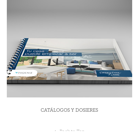
CATÁLOGOS Y DOSIERES
↑
Back to Top