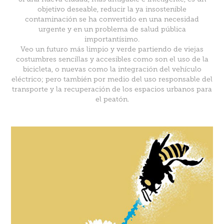
objetivo deseable, reducir la ya insostenible
contaminación se ha convertido en una necesidad
urgente y en un problema de salud pública
importantísimo.
Veo un futuro más limpio y verde partiendo de viejas
costumbres sencillas y accesibles como son el uso de la
bicicleta, o nuevas como la integración del vehículo
eléctrico; pero también por medio del uso responsable del
transporte y la recuperación de los espacios urbanos para
el peatón.