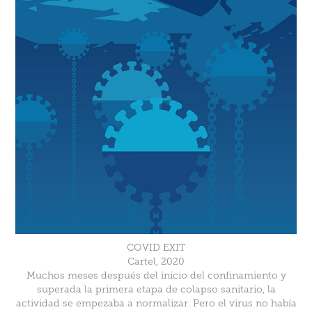
COVID EXIT
Cartel, 2020
Muchos meses después del inicio del confinamiento y
superada la primera etapa de colapso sanitario, la
actividad se empezaba a normalizar. Pero el virus no había