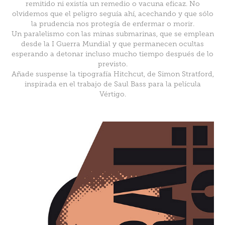
remitido ni existía un remedio o vacuna eficaz. No
olvidemos que el peligro seguía ahí, acechando y que sólo
la prudencia nos protegía de enfermar o morir.
Un paralelismo con las minas submarinas, que se emplean
desde la I Guerra Mundial y que permanecen ocultas
esperando a detonar incluso mucho tiempo después de lo
previsto.
Añade suspense la tipografía Hitchcut, de Simon Stratford,
inspirada en el trabajo de Saul Bass para la película
Vértigo.