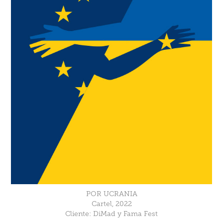
POR UCRANIA
Cartel, 2022
Cliente: DiMad y Fama Fest