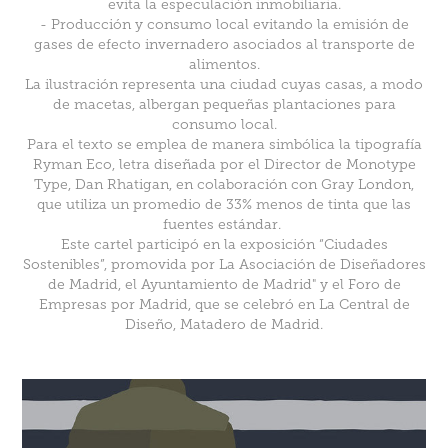
evita la especulación inmobiliaria.
- Producción y consumo local evitando la emisión de
gases de efecto invernadero asociados al transporte de
alimentos.
La ilustración representa una ciudad cuyas casas, a modo
de macetas, albergan pequeñas plantaciones para
consumo local.
Para el texto se emplea de manera simbólica la tipografía
Ryman Eco, letra diseñada por el Director de Monotype
Type, Dan Rhatigan, en colaboración con Gray London,
que utiliza un promedio de 33% menos de tinta que las
fuentes estándar.
Este cartel participó en la exposición “Ciudades
Sostenibles”, promovida por La Asociación de Diseñadores
de Madrid, el Ayuntamiento de Madrid" y el Foro de
Empresas por Madrid, que se celebró en La Central de
Diseño, Matadero de Madrid.