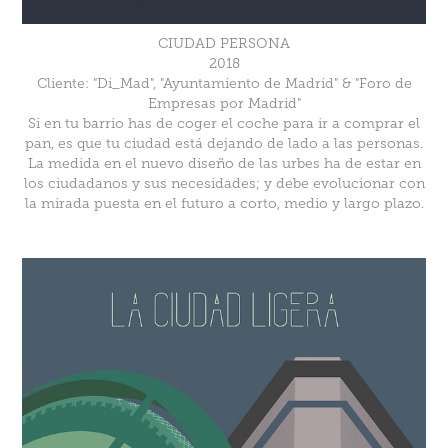
CIUDAD PERSONA
2018
Cliente: "Di_Mad", "Ayuntamiento de Madrid" & "Foro de
Empresas por Madrid"
Si en tu barrio has de coger el coche para ir a comprar el
pan, es que tu ciudad está dejando de lado a las personas.
La medida en el nuevo diseño de las urbes ha de estar en
los ciudadanos y sus necesidades; y debe evolucionar con
la mirada puesta en el futuro a corto, medio y largo plazo.