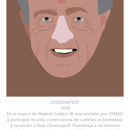
CHERMAYEFF
2018
En el marco de Madrid Gráfica 18, soy invitado por DIMAD
a participar en esta convocatoria de carteles en homenaje
y recuerdo a Ivan Chermayeff. Homenaje a un enorme